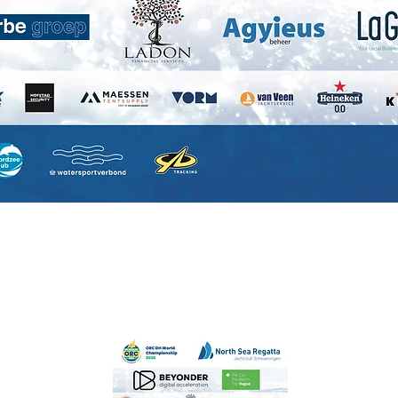
red by
Wix