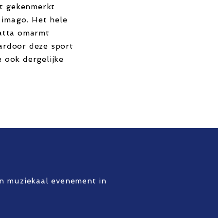
dt gekenmerkt
 imago. Het hele
atta omarmt
aardoor deze sport
e ook dergelijke
en muziekaal evenement in